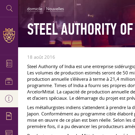
domicile
Nouvelles
STEEL AUTHORITY OF
18 août 2016
Steel Authority of India est une entreprise sidérurg
Les volumes de production estimés seront de 50 mill
production annuelle s'élèvera à terme à 21,4 million
programme. Times of India a fourni ses propres donné
ArcelorMittal. La capacité de production annuelle de 
et d'aciers spéciaux. Le démarrage du projet est pr
Les métallurgistes indiens s'attendent à prendre la 
Japon. Conformément au programme cible élaboré par
mise en œuvre de ce plan est bien réelle. Selon les
première fois, il a pu devancer les producteurs améri