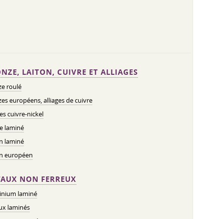
NZE, LAITON, CUIVRE ET ALLIAGES
e roulé
es européens, alliages de cuivre
ges cuivre-nickel
e laminé
n laminé
on européen
AUX NON FERREUX
inium laminé
ux laminés