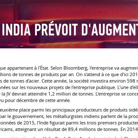
 INDIA PRÉVOIT D'AUGMEN
ique appartenant à l'État. Selon Bloomberg, l'entreprise va augme
ions de tonnes de produits par an. On s'attend à ce que d'ici 201
s de tonnes d'acier. Cette année, la société investira environ 59
es sur les nouveaux projets de l'entreprise publique. L'une d'elle
la JV devrait atteindre 1,2 million de tonnes. L'entreprise se con
évu pour décembre de cette année.
deuxième place parmi les principaux producteurs de produits sidéru
 le gouvernement, les métallurgistes indiens parlent de la produ
 données de 2015, l'Inde figurait parmi les trois premiers produ
cains, atteignant un résultat de 89,4 millions de tonnes. En 2014,