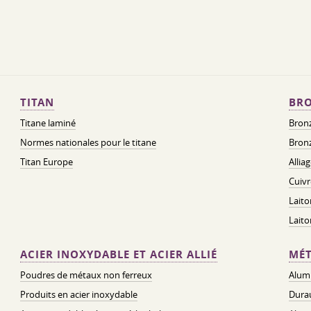
TITAN
BRO
Titane laminé
Bronz
Normes nationales pour le titane
Bronz
Titan Europe
Allia
Cuivr
Laito
Lait
ACIER INOXYDABLE ET ACIER ALLIÉ
MÉT
Poudres de métaux non ferreux
Alum
Produits en acier inoxydable
Dura