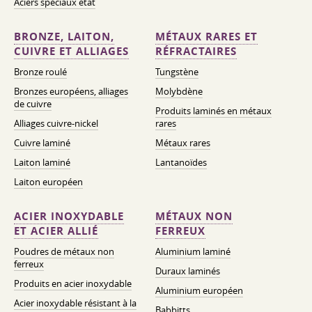
Aciers spéciaux état
BRONZE, LAITON,
MÉTAUX RARES ET
CUIVRE ET ALLIAGES
RÉFRACTAIRES
Bronze roulé
Tungstène
Bronzes européens, alliages
Molybdène
de cuivre
Produits laminés en métaux
Alliages cuivre-nickel
rares
Cuivre laminé
Métaux rares
Laiton laminé
Lantanoïdes
Laiton européen
ACIER INOXYDABLE
MÉTAUX NON
ET ACIER ALLIÉ
FERREUX
Poudres de métaux non
Aluminium laminé
ferreux
Duraux laminés
Produits en acier inoxydable
Aluminium européen
Acier inoxydable résistant à la
Babbitts