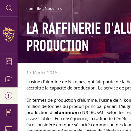
domicile
Nouvelles
LA RAFFINERIE D'AL
PRODUCTION
17 février 2015
L'usine d'alumine de Nikolaev, qui fait partie de la h
accroître la capacité de production. Le service de pr
En termes de production d'alumine, l'usine de Niko
million de tonnes du produit principal par an. L'au
production d'
aluminium
d'UC RUSAL. Selon les repr
assez stables. En conséquence, la raffinerie bénéfi
être considéré en toute sécurité comme l'un des lea
consommation d'énergie de l'usine de Nikolaev a di