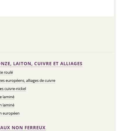
NZE, LAITON, CUIVRE ET ALLIAGES
e roulé
es européens, alliages de cuivre
ges cuivre-nickel
e laminé
n laminé
on européen
AUX NON FERREUX