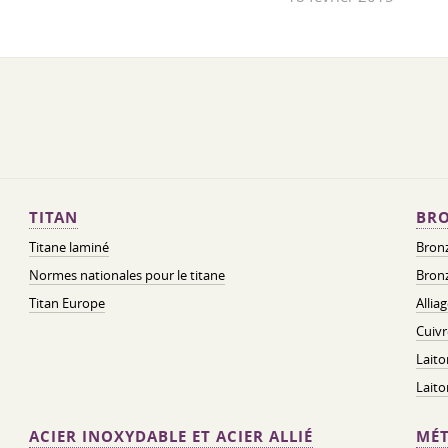
TITAN
BRO
Titane laminé
Bronz
Normes nationales pour le titane
Bronz
Titan Europe
Allia
Cuivr
Laito
Lait
ACIER INOXYDABLE ET ACIER ALLIÉ
MÉT