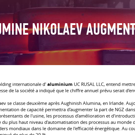
UMINE NIKOLAEV AUGMENT
olding internationale d'
aluminium
UC RUSAL LLC, entend mettre
esse de la société a indiqué que le chiffre annuel prévu serait d'e
laev se classe deuxième après Aughinish Alumina, en Irlande. Auj
gmentation de capacité permettra d'augmenter la part de NGZ dans
ésentants de l'usine, les processus d'amélioration et d'introduct
cie du plus haut niveau d'automatisation des processus au monde 
ders mondiaux dans le domaine de l'efficacité énergétique. Au co
minué de plus de 20 %.