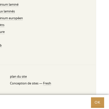
inium laminé
ux laminés
inium européen
tts
ure
b
plan du site
Conception de sites —
Fresh
OK