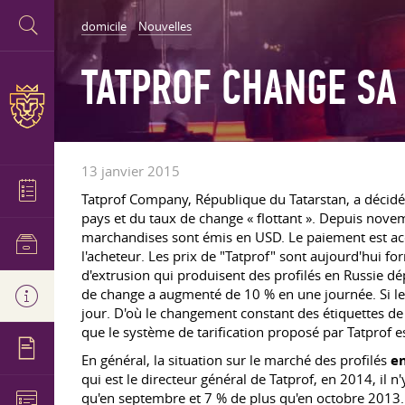
domicile
Nouvelles
TATPROF CHANGE SA 
13 janvier 2015
Tatprof Company, République du Tatarstan, a décidé 
pays et du taux de change « flottant ». Depuis nov
marchandises sont émis en USD. Le paiement est acc
l'acheteur. Les prix de "Tatprof" sont aujourd'hui fo
d'extrusion qui produisent des profilés en Russie d
de change a augmenté de 10 % en une journée. Si le 
jour. D'où le changement constant des étiquettes d
que le système de tarification proposé par Tatprof es
En général, la situation sur le marché des profilés
e
qui est le directeur général de Tatprof, en 2014, il 
qu'en septembre et 7 % de plus qu'en octobre 2013. 