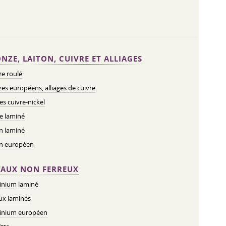
NZE, LAITON, CUIVRE ET ALLIAGES
e roulé
es européens, alliages de cuivre
ges cuivre-nickel
e laminé
n laminé
on européen
AUX NON FERREUX
inium laminé
ux laminés
inium européen