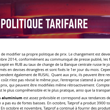
POLITIQUE TARIFAIRE
de modifier sa propre politique de prix. Le changement est deve
embre 2014, conformément au communiqué de presse publié, les f
epté en RUB au taux de change de la Banque centrale russe le jo
rmés en devises étrangères et sont fixés le 1er jour du mois. Cepen
épendent également de RUSAL. Quant aux prix, ils peuvent être rev
coût n'est pas révisé le même jour, l'entreprise s'attend à une p
e prix, qui peuvent être modifiées même rétroactivement. Compte
t le plus compréhensible et le plus pratique, ainsi que la transpa
n aluminium
est assez prévisible et correspond aux tendances de
n'y a pas eu de fortes baisses. En octobre, Tatprof a produit 3900 
En octobre et novembre, Tatprof a continué à fournir des produit