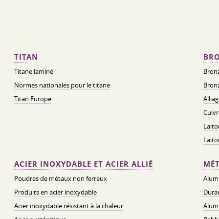
TITAN
BRO
Titane laminé
Bronz
Normes nationales pour le titane
Bronz
Titan Europe
Allia
Cuivr
Laito
Lait
ACIER INOXYDABLE ET ACIER ALLIÉ
MÉT
Poudres de métaux non ferreux
Alum
Produits en acier inoxydable
Dura
Acier inoxydable résistant à la chaleur
Alum