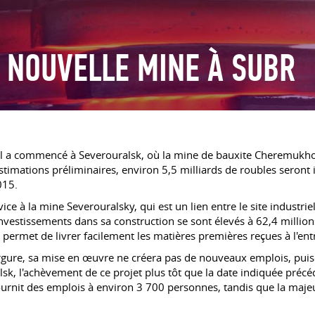
 NOUVELLE MINE À SUBR
iel a commencé à Severouralsk, où la mine de bauxite Cheremukhov
timations préliminaires, environ 5,5 milliards de roubles seront in
015.
rvice à la mine Severouralsky, qui est un lien entre le site indus
s investissements dans sa construction se sont élevés à 62,4 milli
 permet de livrer facilement les matières premières reçues à l'ent
vergure, sa mise en œuvre ne créera pas de nouveaux emplois, puis
alsk, l'achèvement de ce projet plus tôt que la date indiquée p
 fournit des emplois à environ 3 700 personnes, tandis que la ma