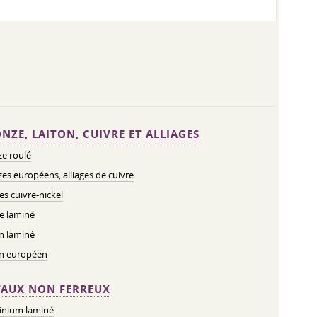
NZE, LAITON, CUIVRE ET ALLIAGES
e roulé
es européens, alliages de cuivre
ges cuivre-nickel
e laminé
n laminé
on européen
AUX NON FERREUX
inium laminé