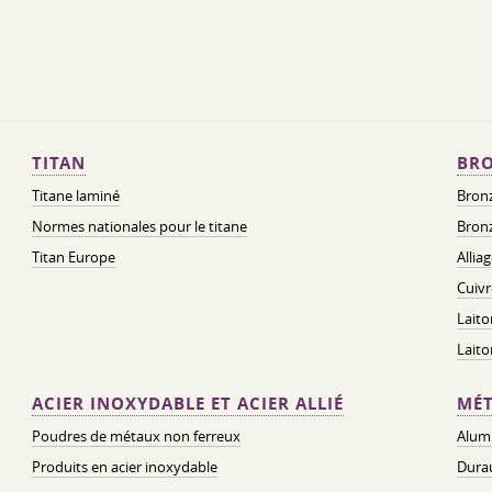
TITAN
BRO
Titane laminé
Bronz
Normes nationales pour le titane
Bronz
Titan Europe
Allia
Cuivr
Laito
Lait
ACIER INOXYDABLE ET ACIER ALLIÉ
MÉT
Poudres de métaux non ferreux
Alum
Produits en acier inoxydable
Dura