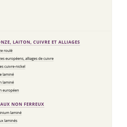
NZE, LAITON, CUIVRE ET ALLIAGES
e roulé
es européens, alliages de cuivre
ges cuivre-nickel
e laminé
n laminé
on européen
AUX NON FERREUX
inium laminé
ux laminés