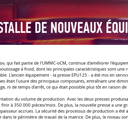
NSTALLE DE NOUVEAUX ÉQ
rov, qui fait partie de l'UMMC-oCM, continue d'améliorer l'équi
boutissage à froid, dont les principales caractéristiques sont une 
ble. L'ancien équipement - la presse EPU125 - a été mis en service 
s était l'usure des principaux composants, entraînant une diminu
e, ni de temps d'arrêt, ce qui était possible plus tôt en raison d
entation du volume de production. Avec les deux presses produis
 finir à 350 000 pièces/mois. De plus, la nouvelle presse a une g
épaisseur accrues. La sécurité des processus de production a été
dans le périmètre de travail de la matrice. De plus, le niveau son