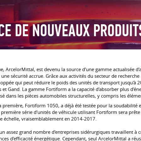
CE DE NOUVEAUX PRODUIT
ue, ArcelorMittal, est devenu la source d'une gamme actualisée d'
une sécurité accrue. Grâce aux activités du secteur de recherch
loppée qui peut réduire le poids des unités de transport jusqu'à 2
 et Gand. La gamme Fortiform a la capacité d'absorber plus d'éne
ilisé dans les pièces automobiles structurelles, y compris les éléme
 première, Fortiform 1050, a déjà été testée pour la soudabilité e
remière série d'unités de véhicule utilisant Fortiform sera prêt
de échelle, vraisemblablement en 2014-2017.
, un assez grand nombre d'entreprises sidérurgiques travaillent à
es d'efficacité énergétique. Cependant, seul ArcelorMittal a réus