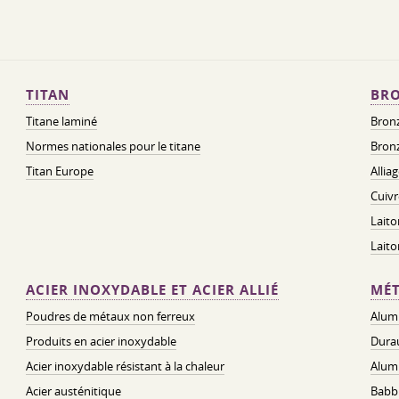
TITAN
BRO
Titane laminé
Bronz
Normes nationales pour le titane
Bronz
Titan Europe
Allia
Cuivr
Laito
Lait
ACIER INOXYDABLE ET ACIER ALLIÉ
MÉT
Poudres de métaux non ferreux
Alum
Produits en acier inoxydable
Dura
Acier inoxydable résistant à la chaleur
Alum
Acier austénitique
Babbi