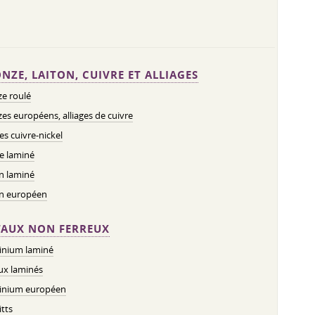
NZE, LAITON, CUIVRE ET ALLIAGES
e roulé
es européens, alliages de cuivre
ges cuivre-nickel
e laminé
n laminé
on européen
AUX NON FERREUX
inium laminé
ux laminés
inium européen
tts