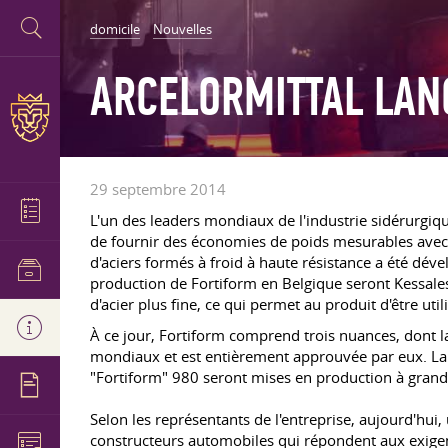
domicile
Nouvelles
ARCELORMITTAL LAN
29 septembre 2014
L'un des leaders mondiaux de l'industrie sidérurgiq
de fournir des économies de poids mesurables avec 
d'aciers formés à froid à haute résistance a été déve
production de Fortiform en Belgique seront Kessales
d'acier plus fine, ce qui permet au produit d'être ut
À ce jour, Fortiform comprend trois nuances, dont la
mondiaux et est entièrement approuvée par eux. La p
"Fortiform" 980 seront mises en production à gran
Selon les représentants de l'entreprise, aujourd'hui
constructeurs automobiles qui répondent aux exigenc