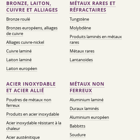
BRONZE, LAITON,
MÉTAUX RARES ET
CUIVRE ET ALLIAGES
RÉFRACTAIRES
Bronze roulé
Tungstène
Bronzes européens, alliages
Molybdène
de cuivre
Produits laminés en métaux
Alliages cuivre-nickel
rares
Cuivre laminé
Métaux rares
Laiton laminé
Lantanoïdes
Laiton européen
ACIER INOXYDABLE
MÉTAUX NON
ET ACIER ALLIÉ
FERREUX
Poudres de métaux non
Aluminium laminé
ferreux
Duraux laminés
Produits en acier inoxydable
Aluminium européen
Acier inoxydable résistant à la
Babbitts
chaleur
Soudure
Acier austénitique