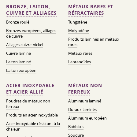
BRONZE, LAITON,
MÉTAUX RARES ET
CUIVRE ET ALLIAGES
RÉFRACTAIRES
Bronze roulé
Tungstène
Bronzes européens, alliages
Molybdène
de cuivre
Produits laminés en métaux
Alliages cuivre-nickel
rares
Cuivre laminé
Métaux rares
Laiton laminé
Lantanoïdes
Laiton européen
ACIER INOXYDABLE
MÉTAUX NON
ET ACIER ALLIÉ
FERREUX
Poudres de métaux non
Aluminium laminé
ferreux
Duraux laminés
Produits en acier inoxydable
Aluminium européen
Acier inoxydable résistant à la
Babbitts
chaleur
Soudure