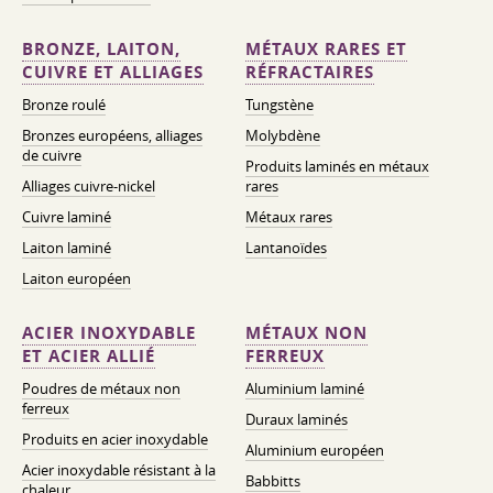
BRONZE, LAITON,
MÉTAUX RARES ET
CUIVRE ET ALLIAGES
RÉFRACTAIRES
Bronze roulé
Tungstène
Bronzes européens, alliages
Molybdène
de cuivre
Produits laminés en métaux
Alliages cuivre-nickel
rares
Cuivre laminé
Métaux rares
Laiton laminé
Lantanoïdes
Laiton européen
ACIER INOXYDABLE
MÉTAUX NON
ET ACIER ALLIÉ
FERREUX
Poudres de métaux non
Aluminium laminé
ferreux
Duraux laminés
Produits en acier inoxydable
Aluminium européen
Acier inoxydable résistant à la
Babbitts
chaleur