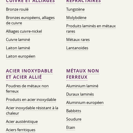
CUIVRE ET ALLIAGES
RÉFRACTAIRES
Bronze roulé
Tungstène
Bronzes européens, alliages
Molybdène
de cuivre
Produits laminés en métaux
Alliages cuivre-nickel
rares
Cuivre laminé
Métaux rares
Laiton laminé
Lantanoïdes
Laiton européen
ACIER INOXYDABLE
MÉTAUX NON
ET ACIER ALLIÉ
FERREUX
Poudres de métaux non
Aluminium laminé
ferreux
Duraux laminés
Produits en acier inoxydable
Aluminium européen
Acier inoxydable résistant à la
Babbitts
chaleur
Soudure
Acier austénitique
Etain
Aciers ferritiques