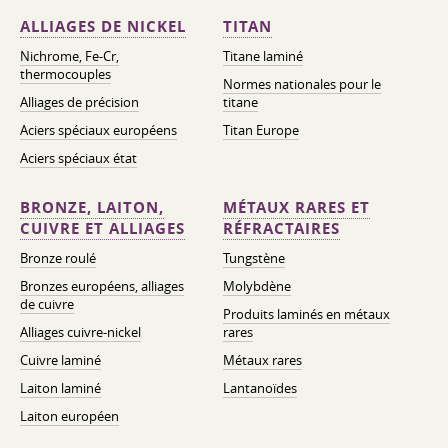
ALLIAGES DE NICKEL
TITAN
Nichrome, Fe-Cr,
Titane laminé
thermocouples
Normes nationales pour le
Alliages de précision
titane
Aciers spéciaux européens
Titan Europe
Aciers spéciaux état
BRONZE, LAITON,
MÉTAUX RARES ET
CUIVRE ET ALLIAGES
RÉFRACTAIRES
Bronze roulé
Tungstène
Bronzes européens, alliages
Molybdène
de cuivre
Produits laminés en métaux
Alliages cuivre-nickel
rares
Cuivre laminé
Métaux rares
Laiton laminé
Lantanoïdes
Laiton européen