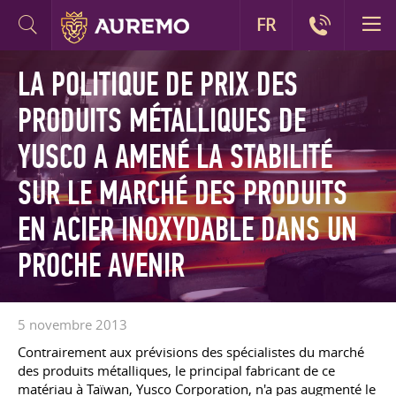
FR
LA POLITIQUE DE PRIX DES
PRODUITS MÉTALLIQUES DE
YUSCO A AMENÉ LA STABILITÉ
SUR LE MARCHÉ DES PRODUITS
EN ACIER INOXYDABLE DANS UN
PROCHE AVENIR
5 novembre 2013
Contrairement aux prévisions des spécialistes du marché
des produits métalliques, le principal fabricant de ce
matériau à Taïwan, Yusco Corporation, n'a pas augmenté le