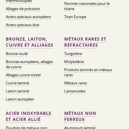
thermocouples
Normes nationales pour le
Alliages de précision
titane
Aciers spéciaux européens
Titan Europe
Aciers spéciaux état
BRONZE, LAITON,
MÉTAUX RARES ET
CUIVRE ET ALLIAGES
RÉFRACTAIRES
Bronze roulé
Tungstène
Bronzes européens, alliages
Molybdène
de cuivre
Produits laminés en métaux
Alliages cuivre-nickel
rares
Cuivre laminé
Métaux rares
Laiton laminé
Lantanoïdes
Laiton européen
ACIER INOXYDABLE
MÉTAUX NON
ET ACIER ALLIÉ
FERREUX
Poudres de métaux non
Aluminium laminé