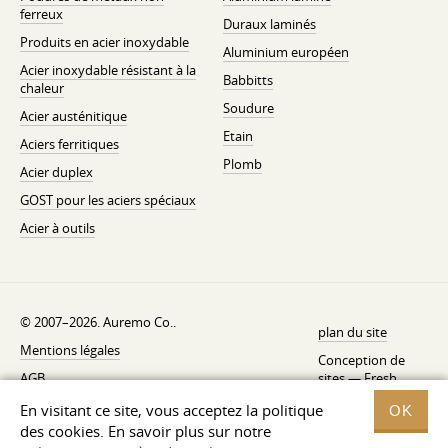
ferreux
Duraux laminés
Produits en acier inoxydable
Aluminium européen
Acier inoxydable résistant à la
Babbitts
chaleur
Soudure
Acier austénitique
Etain
Aciers ferritiques
Plomb
Acier duplex
GOST pour les aciers spéciaux
Acier à outils
© 2007–2026. Auremo Co..
plan du site
Mentions légales
Conception de
AGB
sites —
Fresh
Politique de rétractation
En visitant ce site, vous acceptez la politique
OK
des cookies. En savoir plus sur notre
Politique de confidentialité