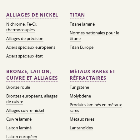
ALLIAGES DE NICKEL
TITAN
Nichrome, Fe-Cr,
Titane laminé
thermocouples
Normes nationales pour le
Alliages de précision
titane
Aciers spéciaux européens
Titan Europe
Aciers spéciaux état
BRONZE, LAITON,
MÉTAUX RARES ET
CUIVRE ET ALLIAGES
RÉFRACTAIRES
Bronze roulé
Tungstène
Bronzes européens, alliages
Molybdène
de cuivre
Produits laminés en métaux
Alliages cuivre-nickel
rares
Cuivre laminé
Métaux rares
Laiton laminé
Lantanoïdes
Laiton européen