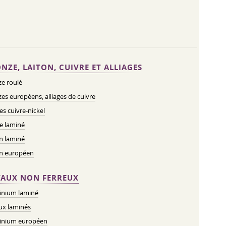
NZE, LAITON, CUIVRE ET ALLIAGES
e roulé
es européens, alliages de cuivre
ges cuivre-nickel
e laminé
n laminé
on européen
AUX NON FERREUX
inium laminé
ux laminés
inium européen