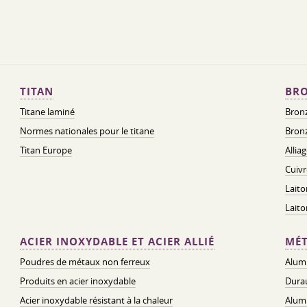
TITAN
BRO
Titane laminé
Bronz
Normes nationales pour le titane
Bronz
Titan Europe
Allia
Cuivr
Laito
Lait
ACIER INOXYDABLE ET ACIER ALLIÉ
MÉT
Poudres de métaux non ferreux
Alum
Produits en acier inoxydable
Dura
Acier inoxydable résistant à la chaleur
Alum