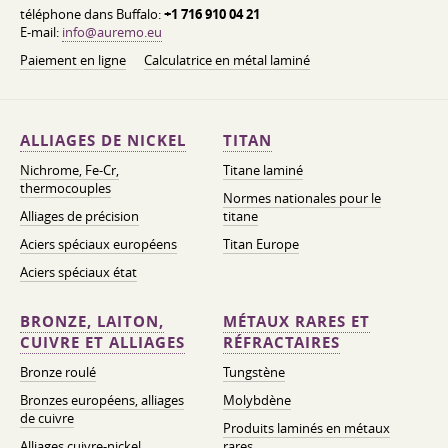
téléphone dans Buffalo:
+1 716 910 04 21
E-mail:
info@auremo.eu
Paiement en ligne
Calculatrice en métal laminé
ALLIAGES DE NICKEL
TITAN
Nichrome, Fe-Cr,
Titane laminé
thermocouples
Normes nationales pour le
Alliages de précision
titane
Aciers spéciaux européens
Titan Europe
Aciers spéciaux état
BRONZE, LAITON,
MÉTAUX RARES ET
CUIVRE ET ALLIAGES
RÉFRACTAIRES
Bronze roulé
Tungstène
Bronzes européens, alliages
Molybdène
de cuivre
Produits laminés en métaux
Alliages cuivre-nickel
rares