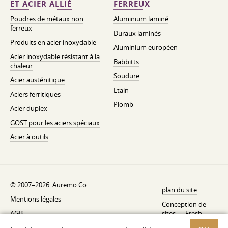
ET ACIER ALLIÉ
FERREUX
Poudres de métaux non
Aluminium laminé
ferreux
Duraux laminés
Produits en acier inoxydable
Aluminium européen
Acier inoxydable résistant à la
Babbitts
chaleur
Soudure
Acier austénitique
Etain
Aciers ferritiques
Plomb
Acier duplex
GOST pour les aciers spéciaux
Acier à outils
© 2007–2026. Auremo Co..
plan du site
Mentions légales
Conception de
AGB
sites —
Fresh
Politique de rétractation