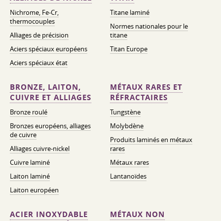
Nichrome, Fe-Cr,
Titane laminé
thermocouples
Normes nationales pour le
Alliages de précision
titane
Aciers spéciaux européens
Titan Europe
Aciers spéciaux état
BRONZE, LAITON,
MÉTAUX RARES ET
CUIVRE ET ALLIAGES
RÉFRACTAIRES
Bronze roulé
Tungstène
Bronzes européens, alliages
Molybdène
de cuivre
Produits laminés en métaux
Alliages cuivre-nickel
rares
Cuivre laminé
Métaux rares
Laiton laminé
Lantanoïdes
Laiton européen
ACIER INOXYDABLE
MÉTAUX NON