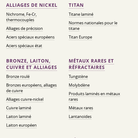
ALLIAGES DE NICKEL
TITAN
Nichrome, Fe-Cr,
Titane laminé
thermocouples
Normes nationales pour le
Alliages de précision
titane
Aciers spéciaux européens
Titan Europe
Aciers spéciaux état
BRONZE, LAITON,
MÉTAUX RARES ET
CUIVRE ET ALLIAGES
RÉFRACTAIRES
Bronze roulé
Tungstène
Bronzes européens, alliages
Molybdène
de cuivre
Produits laminés en métaux
Alliages cuivre-nickel
rares
Cuivre laminé
Métaux rares
Laiton laminé
Lantanoïdes
Laiton européen