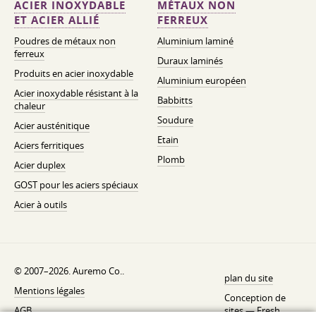
ACIER INOXYDABLE
MÉTAUX NON
ET ACIER ALLIÉ
FERREUX
Poudres de métaux non
Aluminium laminé
ferreux
Duraux laminés
Produits en acier inoxydable
Aluminium européen
Acier inoxydable résistant à la
Babbitts
chaleur
Soudure
Acier austénitique
Etain
Aciers ferritiques
Plomb
Acier duplex
GOST pour les aciers spéciaux
Acier à outils
© 2007–2026. Auremo Co..
plan du site
Mentions légales
Conception de
AGB
sites —
Fresh