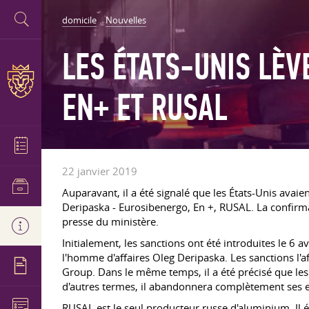
domicile
Nouvelles
LES ÉTATS-UNIS LÈ
EN+ ET RUSAL
22 janvier 2019
Auparavant, il a été signalé que les États-Unis avaie
Deripaska - Eurosibenergo, En +, RUSAL. La confirma
presse du ministère.
Initialement, les sanctions ont été introduites le 6
l'homme d'affaires Oleg Deripaska. Les sanctions l'a
Group. Dans le même temps, il a été précisé que les 
d'autres termes, il abandonnera complètement ses e
RUSAL est le seul producteur russe d'aluminium. Il é