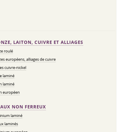
NZE, LAITON, CUIVRE ET ALLIAGES
e roulé
es européens, alliages de cuivre
ges cuivre-nickel
e laminé
n laminé
on européen
AUX NON FERREUX
inium laminé
ux laminés