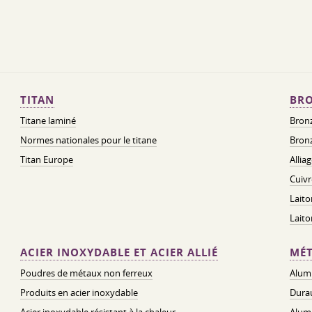
TITAN
BRO
Titane laminé
Bronz
Normes nationales pour le titane
Bronz
Titan Europe
Allia
Cuivr
Laito
Lait
ACIER INOXYDABLE ET ACIER ALLIÉ
MÉT
Poudres de métaux non ferreux
Alum
Produits en acier inoxydable
Dura