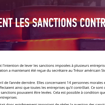
VENT LES SANCTIONS CONT
nt l'intention de lever les sanctions imposées à plusieurs entrepr
tion a maintenant été reçue du secrétaire au Trésor américain St
 avril de l'année dernière. Elles concernaient 14 personnes morale
ffectaient ainsi que toutes les entreprises qu'il contrôlait. Ce so
sanctions pouvaient être levées. Cela est possible à condition qu
ntreprises.
tait donc extrêmement important de régler la question des sanctio