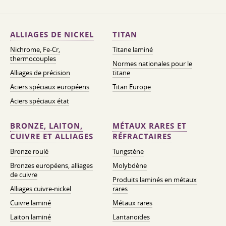
ALLIAGES DE NICKEL
TITAN
Nichrome, Fe-Cr,
Titane laminé
thermocouples
Normes nationales pour le
Alliages de précision
titane
Aciers spéciaux européens
Titan Europe
Aciers spéciaux état
BRONZE, LAITON,
MÉTAUX RARES ET
CUIVRE ET ALLIAGES
RÉFRACTAIRES
Bronze roulé
Tungstène
Bronzes européens, alliages
Molybdène
de cuivre
Produits laminés en métaux
Alliages cuivre-nickel
rares
Cuivre laminé
Métaux rares
Laiton laminé
Lantanoïdes