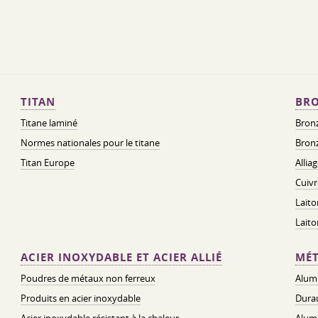
TITAN
BRO
Titane laminé
Bronz
Normes nationales pour le titane
Bronz
Titan Europe
Allia
Cuivr
Laito
Lait
ACIER INOXYDABLE ET ACIER ALLIÉ
MÉT
Poudres de métaux non ferreux
Alum
Produits en acier inoxydable
Dura