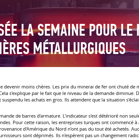
SÉE LA SEMAINE POUR LE
IÈRES MÉTALLURGIQUES
 devenir moins chères. Les prix du minerai de fer ont chuté de ma
st. Cela s'explique par le fait que le niveau de la demande diminu
uspendu les achats en gros. Ils attendent que la situation s'éc
 demande de barres d'armature. L'indicateur s'est détérioré non s
s. Pour cette raison, les entreprises turques ont commencé à ac
ovenance d'Amérique du Nord n'ont pas du tout été achetés. Aucu
nisseurs sont déprimés. Ils n'espèrent pas un changement radical 