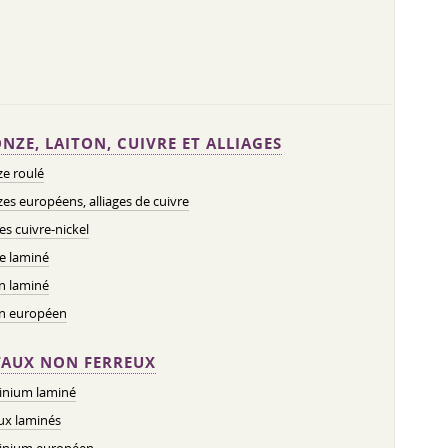
NZE, LAITON, CUIVRE ET ALLIAGES
e roulé
es européens, alliages de cuivre
ges cuivre-nickel
e laminé
n laminé
on européen
AUX NON FERREUX
inium laminé
ux laminés