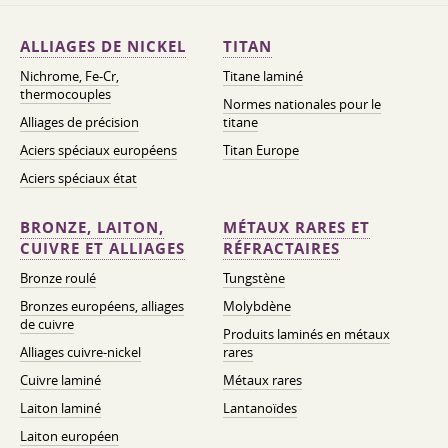
ALLIAGES DE NICKEL
TITAN
Nichrome, Fe-Cr,
Titane laminé
thermocouples
Normes nationales pour le
Alliages de précision
titane
Aciers spéciaux européens
Titan Europe
Aciers spéciaux état
BRONZE, LAITON,
MÉTAUX RARES ET
CUIVRE ET ALLIAGES
RÉFRACTAIRES
Bronze roulé
Tungstène
Bronzes européens, alliages
Molybdène
de cuivre
Produits laminés en métaux
Alliages cuivre-nickel
rares
Cuivre laminé
Métaux rares
Laiton laminé
Lantanoïdes
Laiton européen