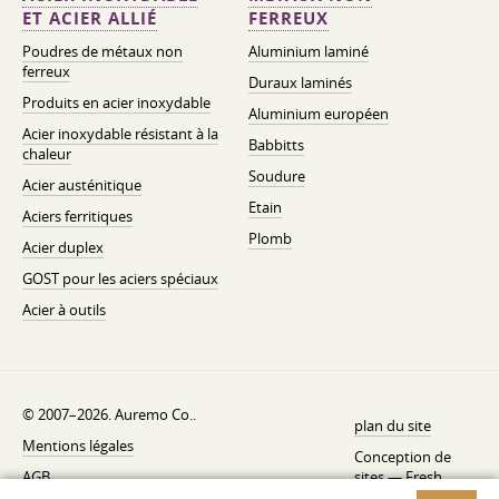
ET ACIER ALLIÉ
FERREUX
Poudres de métaux non
Aluminium laminé
ferreux
Duraux laminés
Produits en acier inoxydable
Aluminium européen
Acier inoxydable résistant à la
Babbitts
chaleur
Soudure
Acier austénitique
Etain
Aciers ferritiques
Plomb
Acier duplex
GOST pour les aciers spéciaux
Acier à outils
© 2007–2026. Auremo Co..
plan du site
Mentions légales
Conception de
AGB
sites —
Fresh