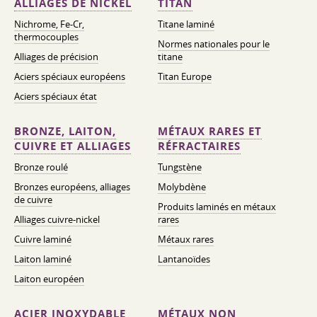
ALLIAGES DE NICKEL
TITAN
Nichrome, Fe-Cr,
Titane laminé
thermocouples
Normes nationales pour le
Alliages de précision
titane
Aciers spéciaux européens
Titan Europe
Aciers spéciaux état
BRONZE, LAITON,
MÉTAUX RARES ET
CUIVRE ET ALLIAGES
RÉFRACTAIRES
Bronze roulé
Tungstène
Bronzes européens, alliages
Molybdène
de cuivre
Produits laminés en métaux
Alliages cuivre-nickel
rares
Cuivre laminé
Métaux rares
Laiton laminé
Lantanoïdes
Laiton européen
ACIER INOXYDABLE
MÉTAUX NON