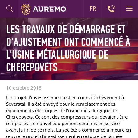
FR
LES TRAVAUX DE DÉMARRAGE ET
D'AJUSTEMENT ONT COMMENCÉ À
L'USINE MÉTALLURGIQUE DE
CHEREPOVETS
10 octobre 2018
Un projet d'investissement est en cours d'achèvement à
Severstal. Il a été envoyé pour le remplacement des
équipements électriques de l'usine métallurgique de
Cherepovets. Ce sont des compresseurs qui devaient être
remplacés. Le nouvel équipement sera mis en service
avant la fin de ce mois. La société a commencé à mettre en
œuvre le projet d'investissement en octobre de l'année