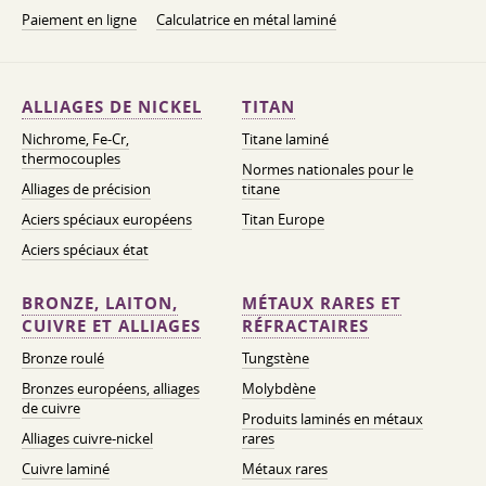
Paiement en ligne
Calculatrice en métal laminé
ALLIAGES DE NICKEL
TITAN
Nichrome, Fe-Cr,
Titane laminé
thermocouples
Normes nationales pour le
Alliages de précision
titane
Aciers spéciaux européens
Titan Europe
Aciers spéciaux état
BRONZE, LAITON,
MÉTAUX RARES ET
CUIVRE ET ALLIAGES
RÉFRACTAIRES
Bronze roulé
Tungstène
Bronzes européens, alliages
Molybdène
de cuivre
Produits laminés en métaux
Alliages cuivre-nickel
rares
Cuivre laminé
Métaux rares