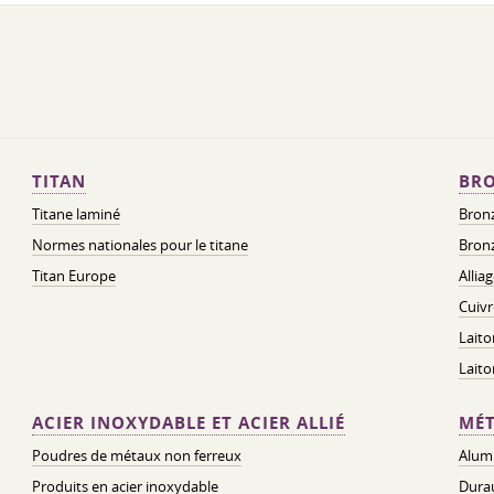
TITAN
BRO
Titane laminé
Bronz
Normes nationales pour le titane
Bronz
Titan Europe
Allia
Cuivr
Laito
Lait
ACIER INOXYDABLE ET ACIER ALLIÉ
MÉT
Poudres de métaux non ferreux
Alum
Produits en acier inoxydable
Dura