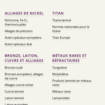
ALLIAGES DE NICKEL
TITAN
Nichrome, Fe-Cr,
Titane laminé
thermocouples
Normes nationales pour le
Alliages de précision
titane
Aciers spéciaux européens
Titan Europe
Aciers spéciaux état
BRONZE, LAITON,
MÉTAUX RARES ET
CUIVRE ET ALLIAGES
RÉFRACTAIRES
Bronze roulé
Tungstène
Bronzes européens, alliages
Molybdène
de cuivre
Produits laminés en métaux
Alliages cuivre-nickel
rares
Cuivre laminé
Métaux rares
Laiton laminé
Lantanoïdes
Laiton européen