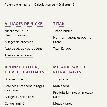
Paiement en ligne
Calculatrice en métal laminé
ALLIAGES DE NICKEL
TITAN
Nichrome, Fe-Cr,
Titane laminé
thermocouples
Normes nationales pour le
Alliages de précision
titane
Aciers spéciaux européens
Titan Europe
Aciers spéciaux état
BRONZE, LAITON,
MÉTAUX RARES ET
CUIVRE ET ALLIAGES
RÉFRACTAIRES
Bronze roulé
Tungstène
Bronzes européens, alliages
Molybdène
de cuivre
Produits laminés en métaux
Alliages cuivre-nickel
rares
Cuivre laminé
Métaux rares