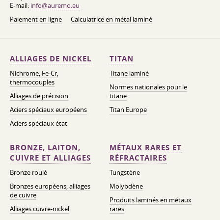
E-mail:
info@auremo.eu
Paiement en ligne
Calculatrice en métal laminé
ALLIAGES DE NICKEL
TITAN
Nichrome, Fe-Cr,
Titane laminé
thermocouples
Normes nationales pour le
Alliages de précision
titane
Aciers spéciaux européens
Titan Europe
Aciers spéciaux état
BRONZE, LAITON,
MÉTAUX RARES ET
CUIVRE ET ALLIAGES
RÉFRACTAIRES
Bronze roulé
Tungstène
Bronzes européens, alliages
Molybdène
de cuivre
Produits laminés en métaux
Alliages cuivre-nickel
rares