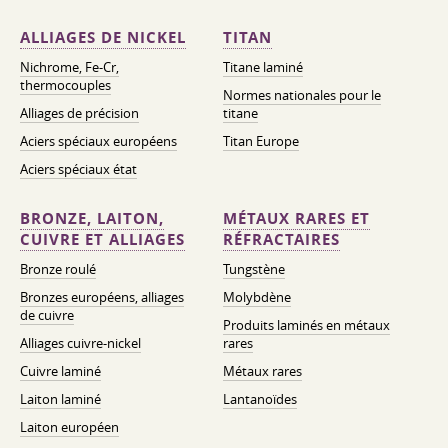
ALLIAGES DE NICKEL
TITAN
Nichrome, Fe-Cr,
Titane laminé
thermocouples
Normes nationales pour le
Alliages de précision
titane
Aciers spéciaux européens
Titan Europe
Aciers spéciaux état
BRONZE, LAITON,
MÉTAUX RARES ET
CUIVRE ET ALLIAGES
RÉFRACTAIRES
Bronze roulé
Tungstène
Bronzes européens, alliages
Molybdène
de cuivre
Produits laminés en métaux
Alliages cuivre-nickel
rares
Cuivre laminé
Métaux rares
Laiton laminé
Lantanoïdes
Laiton européen