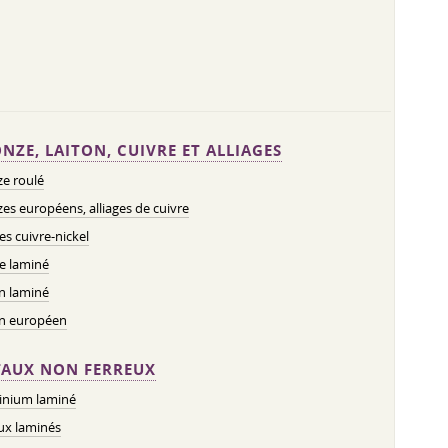
NZE, LAITON, CUIVRE ET ALLIAGES
e roulé
es européens, alliages de cuivre
ges cuivre-nickel
e laminé
n laminé
on européen
AUX NON FERREUX
inium laminé
ux laminés