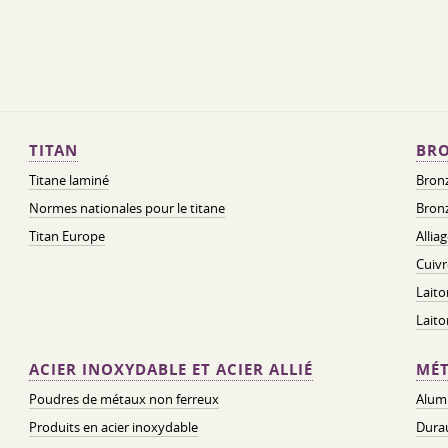
TITAN
BRO
Titane laminé
Bronz
Normes nationales pour le titane
Bronz
Titan Europe
Allia
Cuivr
Laito
Lait
ACIER INOXYDABLE ET ACIER ALLIÉ
MÉT
Poudres de métaux non ferreux
Alum
Produits en acier inoxydable
Dura