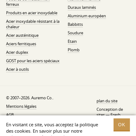
ferreux
Duraux laminés
Produits en acier inoxydable
Aluminium européen
Acier inoxydable résistant à la
Babbitts
chaleur
Soudure
Acier austénitique
Etain
Aciers ferritiques
Plomb
Acier duplex
GOST pour les aciers spéciaux
Acier à outils
© 2007–2026. Auremo Co..
plan du site
Mentions légales
Conception de
AGB
sites —
Fresh
Politique de rétractation
En visitant ce site, vous acceptez la politique
OK
des cookies. En savoir plus sur notre
Politique de confidentialité