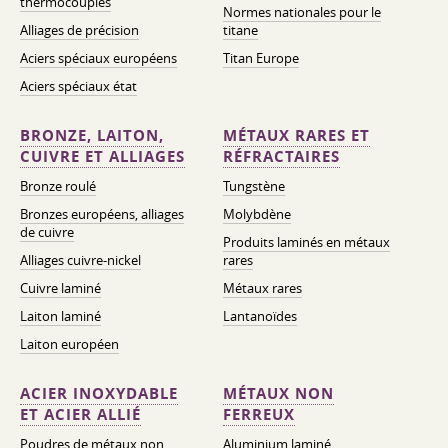
thermocouples
Normes nationales pour le
Alliages de précision
titane
Aciers spéciaux européens
Titan Europe
Aciers spéciaux état
BRONZE, LAITON,
MÉTAUX RARES ET
CUIVRE ET ALLIAGES
RÉFRACTAIRES
Bronze roulé
Tungstène
Bronzes européens, alliages
Molybdène
de cuivre
Produits laminés en métaux
Alliages cuivre-nickel
rares
Cuivre laminé
Métaux rares
Laiton laminé
Lantanoïdes
Laiton européen
ACIER INOXYDABLE
MÉTAUX NON
ET ACIER ALLIÉ
FERREUX
Poudres de métaux non
Aluminium laminé