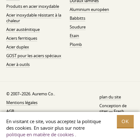
Duraux laminés
Produits en acier inoxydable
Aluminium européen
Acier inoxydable résistant à la
Babbitts
chaleur
Soudure
Acier austénitique
Etain
Aciers ferritiques
Plomb
Acier duplex
GOST pour les aciers spéciaux
Acier à outils
© 2007–2026. Auremo Co..
plan du site
Mentions légales
Conception de
AGB
sites —
Fresh
Politique de rétractation
En visitant ce site, vous acceptez la politique
OK
des cookies. En savoir plus sur notre
Politique de confidentialité
politique en matière de cookies
.