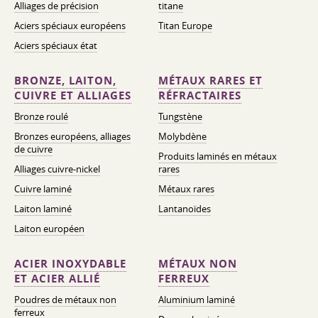
Alliages de précision
titane
Aciers spéciaux européens
Titan Europe
Aciers spéciaux état
BRONZE, LAITON,
MÉTAUX RARES ET
CUIVRE ET ALLIAGES
RÉFRACTAIRES
Bronze roulé
Tungstène
Bronzes européens, alliages
Molybdène
de cuivre
Produits laminés en métaux
Alliages cuivre-nickel
rares
Cuivre laminé
Métaux rares
Laiton laminé
Lantanoïdes
Laiton européen
ACIER INOXYDABLE
MÉTAUX NON
ET ACIER ALLIÉ
FERREUX
Poudres de métaux non
Aluminium laminé
ferreux