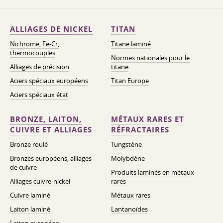
ALLIAGES DE NICKEL
TITAN
Nichrome, Fe-Cr,
Titane laminé
thermocouples
Normes nationales pour le
Alliages de précision
titane
Aciers spéciaux européens
Titan Europe
Aciers spéciaux état
BRONZE, LAITON,
MÉTAUX RARES ET
CUIVRE ET ALLIAGES
RÉFRACTAIRES
Bronze roulé
Tungstène
Bronzes européens, alliages
Molybdène
de cuivre
Produits laminés en métaux
Alliages cuivre-nickel
rares
Cuivre laminé
Métaux rares
Laiton laminé
Lantanoïdes