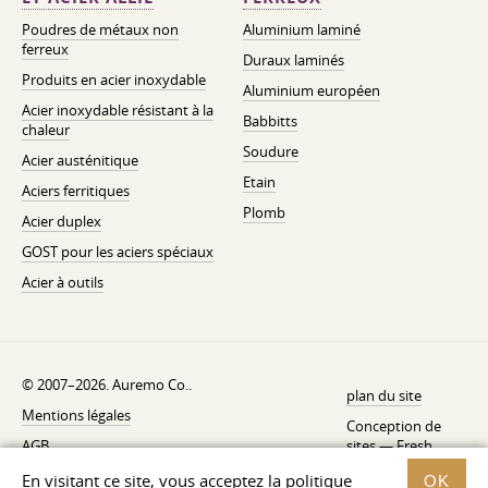
Poudres de métaux non
Aluminium laminé
ferreux
Duraux laminés
Produits en acier inoxydable
Aluminium européen
Acier inoxydable résistant à la
Babbitts
chaleur
Soudure
Acier austénitique
Etain
Aciers ferritiques
Plomb
Acier duplex
GOST pour les aciers spéciaux
Acier à outils
© 2007–2026. Auremo Co..
plan du site
Mentions légales
Conception de
AGB
sites —
Fresh
Politique de rétractation
En visitant ce site, vous acceptez la politique
OK