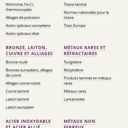
Nichrome, Fe-Cr,
Titane laminé
thermocouples
Normes nationales pour le
Alliages de précision
titane
Aciers spéciaux européens
Titan Europe
Aciers spéciaux état
BRONZE, LAITON,
MÉTAUX RARES ET
CUIVRE ET ALLIAGES
RÉFRACTAIRES
Bronze roulé
Tungstène
Bronzes européens, alliages
Molybdène
de cuivre
Produits laminés en métaux
Alliages cuivre-nickel
rares
Cuivre laminé
Métaux rares
Laiton laminé
Lantanoïdes
Laiton européen
ACIER INOXYDABLE
MÉTAUX NON
ET ACIER ALLIÉ
FERREUX