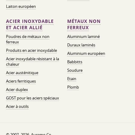
Laiton européen
ACIER INOXYDABLE
MÉTAUX NON
ET ACIER ALLIÉ
FERREUX
Poudres de métaux non
Aluminium laminé
ferreux
Duraux laminés
Produits en acier inoxydable
Aluminium européen
Acier inoxydable résistant à la
Babbitts
chaleur
Soudure
Acier austénitique
Etain
Aciers ferritiques
Plomb
Acier duplex
GOST pour les aciers spéciaux
Acier à outils
© 2007–2026. Auremo Co..