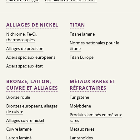
ALLIAGES DE NICKEL
TITAN
Nichrome, Fe-Cr,
Titane laminé
thermocouples
Normes nationales pour le
Alliages de précision
titane
Aciers spéciaux européens
Titan Europe
Aciers spéciaux état
BRONZE, LAITON,
MÉTAUX RARES ET
CUIVRE ET ALLIAGES
RÉFRACTAIRES
Bronze roulé
Tungstène
Bronzes européens, alliages
Molybdène
de cuivre
Produits laminés en métaux
Alliages cuivre-nickel
rares
Cuivre laminé
Métaux rares
Laiton laminé
Lantanoïdes