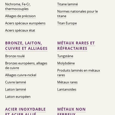
Nichrome, Fe-Cr,
Titane laminé
thermocouples
Normes nationales pour le
Alliages de précision
titane
Aciers spéciaux européens
Titan Europe
Aciers spéciaux état
BRONZE, LAITON,
MÉTAUX RARES ET
CUIVRE ET ALLIAGES
RÉFRACTAIRES
Bronze roulé
Tungstène
Bronzes européens, alliages
Molybdène
de cuivre
Produits laminés en métaux
Alliages cuivre-nickel
rares
Cuivre laminé
Métaux rares
Laiton laminé
Lantanoïdes
Laiton européen
ACIER INOXYDABLE
MÉTAUX NON
ET ACIER ALLIÉ
FERREUX