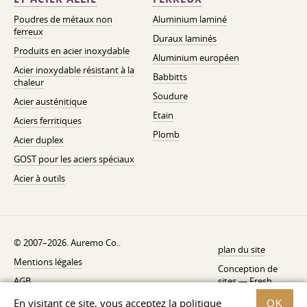
Poudres de métaux non
Aluminium laminé
ferreux
Duraux laminés
Produits en acier inoxydable
Aluminium européen
Acier inoxydable résistant à la
Babbitts
chaleur
Soudure
Acier austénitique
Etain
Aciers ferritiques
Plomb
Acier duplex
GOST pour les aciers spéciaux
Acier à outils
© 2007–2026. Auremo Co..
plan du site
Mentions légales
Conception de
AGB
sites —
Fresh
Politique de rétractation
En visitant ce site, vous acceptez la politique
OK