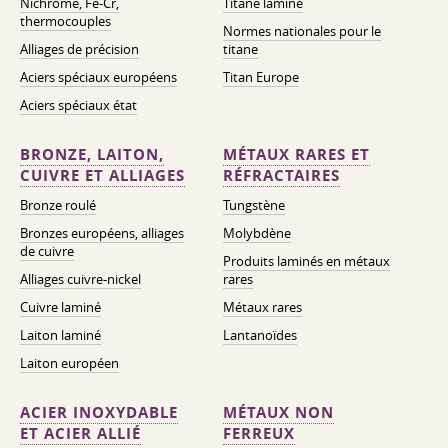
Nichrome, Fe-Cr,
Titane laminé
thermocouples
Normes nationales pour le
Alliages de précision
titane
Aciers spéciaux européens
Titan Europe
Aciers spéciaux état
BRONZE, LAITON,
MÉTAUX RARES ET
CUIVRE ET ALLIAGES
RÉFRACTAIRES
Bronze roulé
Tungstène
Bronzes européens, alliages
Molybdène
de cuivre
Produits laminés en métaux
Alliages cuivre-nickel
rares
Cuivre laminé
Métaux rares
Laiton laminé
Lantanoïdes
Laiton européen
ACIER INOXYDABLE
MÉTAUX NON
ET ACIER ALLIÉ
FERREUX