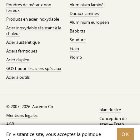
Poudres de métaux non
Aluminium laminé
ferreux
Duraux laminés
Produits en acier inoxydable
Aluminium européen
Acier inoxydable résistant à la
Babbitts
chaleur
Soudure
Acier austénitique
Etain
Aciers ferritiques
Plomb
Acier duplex
GOST pour les aciers spéciaux
Acier à outils
© 2007–2026. Auremo Co..
plan du site
Mentions légales
Conception de
AGB
sites —
Fresh
Politique de rétractation
En visitant ce site, vous acceptez la politique
OK