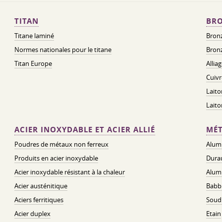
TITAN
BRO
Titane laminé
Bronz
Normes nationales pour le titane
Bronz
Titan Europe
Allia
Cuivr
Laito
Lait
ACIER INOXYDABLE ET ACIER ALLIÉ
MÉT
Poudres de métaux non ferreux
Alum
Produits en acier inoxydable
Dura
Acier inoxydable résistant à la chaleur
Alum
Acier austénitique
Babbi
Aciers ferritiques
Soud
Acier duplex
Etain