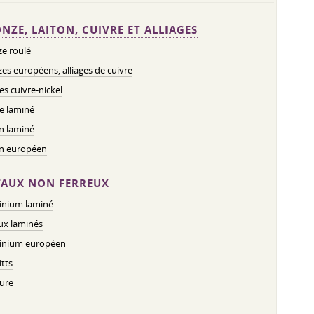
NZE, LAITON, CUIVRE ET ALLIAGES
e roulé
es européens, alliages de cuivre
ges cuivre-nickel
e laminé
n laminé
on européen
AUX NON FERREUX
inium laminé
ux laminés
inium européen
tts
ure