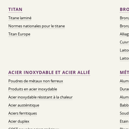
TITAN
BRO
Titane laminé
Bronz
Normes nationales pour le titane
Bronz
Titan Europe
Allia
Cuivr
Laito
Lait
ACIER INOXYDABLE ET ACIER ALLIÉ
MÉT
Poudres de métaux non ferreux
Alum
Produits en acier inoxydable
Dura
Acier inoxydable résistant à la chaleur
Alum
Acier austénitique
Babbi
Aciers ferritiques
Soud
Acier duplex
Etain