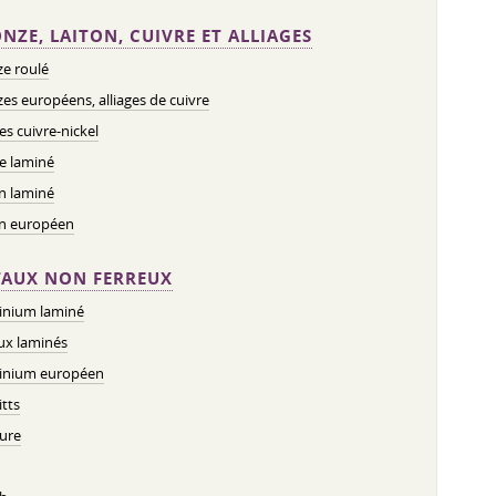
NZE, LAITON, CUIVRE ET ALLIAGES
e roulé
es européens, alliages de cuivre
ges cuivre-nickel
e laminé
n laminé
on européen
AUX NON FERREUX
inium laminé
ux laminés
inium européen
tts
ure