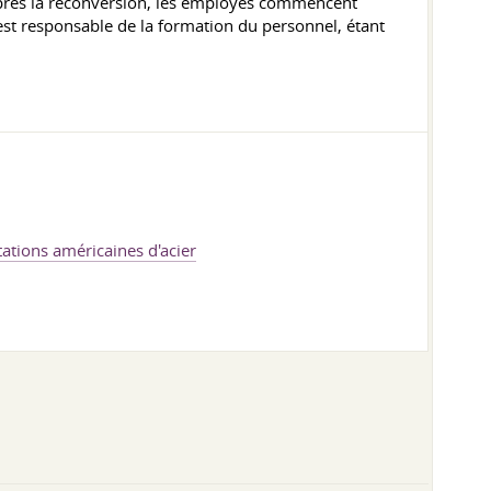
près la reconversion, les employés commencent
ui est responsable de la formation du personnel, étant
tations américaines d'acier