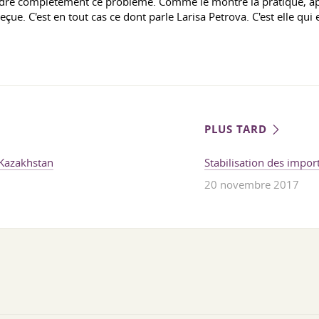
udre complètement ce problème. Comme le montre la pratique, a
reçue. C'est en tout cas ce dont parle Larisa Petrova. C'est elle q
PLUS TARD
 Kazakhstan
Stabilisation des impor
20 novembre 2017