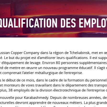
QUALIFICATION DES EMPLO
Russian Copper Company dans la région de Tcheliabinsk, met en 
 Le but du projet est d'améliorer leurs qualifications. Il est su
r d'équipement de levage. Environ 80 personnes supplémentaires a
essité de mettre en œuvre un nouveau programme éducatif. Il s'ag
t comprenait l'atelier métallurgique de l'entreprise.
 le début de ce mois, dans le cadre de la formation du personnel,
uit monteurs de voies travaillant dans le département des transpor
plus, 38 employés de la division électrotechnique de l'entreprise 
 pas nouvelle pour Karabashmedy. Depuis de nombreuses années, de
ructurelles devront apprendre de nouveaux métiers. La plus grand