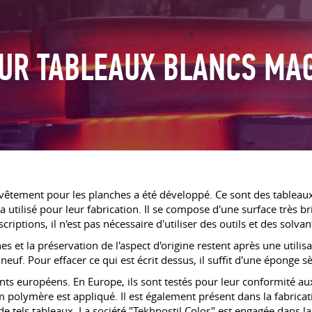
OUR TABLEAUX BLANCS MA
vêtement pour les planches a été développé. Ce sont des tableaux
 utilisé pour leur fabrication. Il se compose d'une surface très bri
riptions, il n'est pas nécessaire d'utiliser des outils et des solv
es et la préservation de l'aspect d'origine restent après une utilis
neuf. Pour effacer ce qui est écrit dessus, il suffit d'une éponge s
cants européens. En Europe, ils sont testés pour leur conformité 
 polymère est appliqué. Il est également présent dans la fabrica
tels tableaux. La société "Tekhnostil Color" est engagée dans la fo