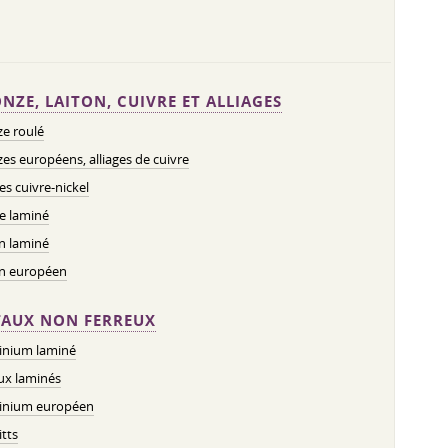
NZE, LAITON, CUIVRE ET ALLIAGES
e roulé
es européens, alliages de cuivre
ges cuivre-nickel
e laminé
n laminé
on européen
AUX NON FERREUX
inium laminé
ux laminés
inium européen
tts