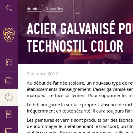
domicile
Nouvelles
ACIER GALVANISÉ P
TECHNOSTIL COLOR
3 octobre 2017
Au début de l'année scolaire, un nouveau type de re
établissements d'enseignement. L'acier galvanisé sera
marqueur s'efface facilement. Pour supprimer les insc
Le brillant garde la surface propre. L'absence de tach
fréquemment en toute sécurité. Il aura toujours l'air 
Les peintures et vernis sont produits par des fabri
d'endommager le métal pendant le transport, un film
établissements d'enseignement européens utilisent de 