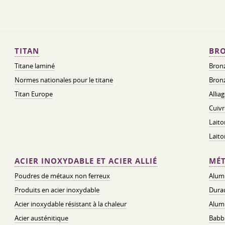
TITAN
BRO
Titane laminé
Bronz
Normes nationales pour le titane
Bronz
Titan Europe
Allia
Cuivr
Laito
Lait
ACIER INOXYDABLE ET ACIER ALLIÉ
MÉT
Poudres de métaux non ferreux
Alum
Produits en acier inoxydable
Dura
Acier inoxydable résistant à la chaleur
Alum
Acier austénitique
Babbi