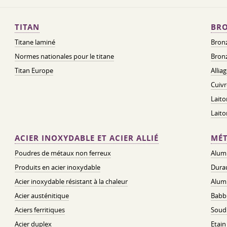
TITAN
BRO
Titane laminé
Bronz
Normes nationales pour le titane
Bronz
Titan Europe
Allia
Cuivr
Laito
Lait
ACIER INOXYDABLE ET ACIER ALLIÉ
MÉT
Poudres de métaux non ferreux
Alum
Produits en acier inoxydable
Dura
Acier inoxydable résistant à la chaleur
Alum
Acier austénitique
Babbi
Aciers ferritiques
Soud
Acier duplex
Etain