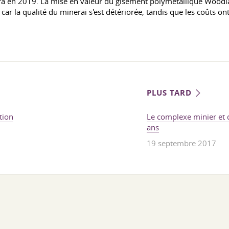
 en 2019. La mise en valeur du gisement polymétallique Woodlawn
car la qualité du minerai s'est détériorée, tandis que les coûts on
PLUS TARD
tion
Le complexe minier et 
ans
19 septembre 2017