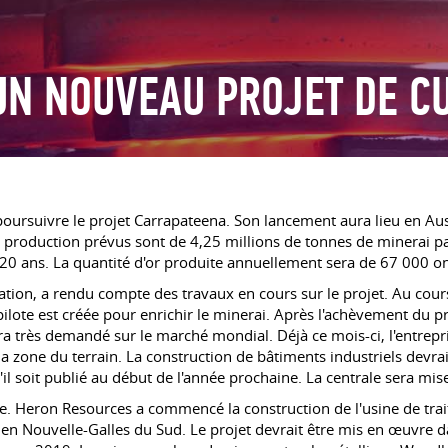
UN NOUVEAU PROJET DE C
poursuivre le projet Carrapateena. Son lancement aura lieu en Aust
 production prévus sont de 4,25 millions de tonnes de minerai pa
0 ans. La quantité d'or produite annuellement sera de 67 000 o
ion, a rendu compte des travaux en cours sur le projet. Au cours de
ilote est créée pour enrichir le minerai. Après l'achèvement du p
ra très demandé sur le marché mondial. Déjà ce mois-ci, l'entrep
s la zone du terrain. La construction de bâtiments industriels devr
u'il soit publié au début de l'année prochaine. La centrale sera mi
ie. Heron Resources a commencé la construction de l'usine de trai
n Nouvelle-Galles du Sud. Le projet devrait être mis en œuvre dan