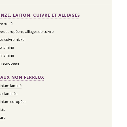
NZE, LAITON, CUIVRE ET ALLIAGES
e roulé
es européens, alliages de cuivre
ges cuivre-nickel
e laminé
n laminé
on européen
AUX NON FERREUX
inium laminé
ux laminés
inium européen
tts
ure