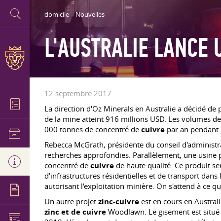
domicile
Nouvelles
L'AUSTRALIE LANCE 
12 septembre 2017
La direction d'Oz Minerals en Australie a décidé de 
de la mine atteint 916 millions USD. Les volumes de
000 tonnes de concentré de
cuivre
par an pendant 2
Rebecca McGrath, présidente du conseil d'administrat
recherches approfondies. Parallèlement, une usine p
concentré de
cuivre
de haute qualité. Ce produit se
d'infrastructures résidentielles et de transport dan
autorisant l'exploitation minière. On s'attend à ce q
Un autre projet
zinc-cuivre
est en cours en Austral
zinc et de cuivre
Woodlawn. Le gisement est situé e