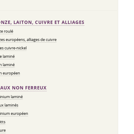
NZE, LAITON, CUIVRE ET ALLIAGES
e roulé
es européens, alliages de cuivre
ges cuivre-nickel
e laminé
n laminé
on européen
AUX NON FERREUX
inium laminé
ux laminés
inium européen
tts
ure