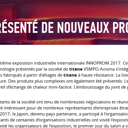
ÉSENTÉ DE NOUVEAUX PR
uitième exposition industrielle internationale INNOPROM 2017. Cett
hnologie présentés par la société de
titane
VSMPO-Avisma s'intègre
 fabriqués à partir d'alliages de
titane
à haute résistance. La lis
re. Des produits plus complexes ont également été présentés. Les 
il d'échange de chaleur mini-factice. L'emboutissage du joint de 
ntants de la société ont tenu de nombreuses négociations et réunio
avéré intéressant pour de nombreux représentants d'entreprises étra
, le Japon, devenu pays partenaire, a participé à l'organisation 
ts de centaines d'organisations industrielles ont visité l'exposit
té les organisateurs de l'exposition, le premier jour du salon a su