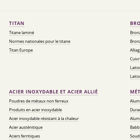
TITAN
BRO
Titane laminé
Bronz
Normes nationales pour le titane
Bronz
Titan Europe
Allia
Cuivr
Laito
Lait
ACIER INOXYDABLE ET ACIER ALLIÉ
MÉT
Poudres de métaux non ferreux
Alum
Produits en acier inoxydable
Dura
Acier inoxydable résistant à la chaleur
Alum
Acier austénitique
Babbi
Aciers ferritiques
Soud