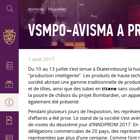
domicile
Nouvelles
VSMPO-AVISMA A PR
1 août 2017
Du 10 au 13 juillet s'est tenue à Ekaterinbourg la h
"production intelligente". Les produits de haute tec
société abritait une gamme traditionnelle de produits
et de tôles, ainsi que des tubes en
titane
sans soudu
la poutre de châssis du projet Bombardier, un appare
également été présenté.
Pendant plusieurs jours de l'exposition, les représe
d'affaires a été prise. Le stand de la société s'est 
de visites du deuxième jour d'INNOPROM 2017. En 2017
délégations commerciales de 20 pays, des représentan
représentées par plus d'une centaine. Comme l'ont no