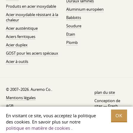
Duraux laminés
Produits en acier inoxydable
Aluminium européen
Acier inoxydable résistant à la
Babbitts
chaleur
Soudure
Acier austénitique
Etain
Aciers ferritiques
Plomb
Acier duplex
GOST pour les aciers spéciaux
Acier à outils
© 2007–2026. Auremo Co..
plan du site
Mentions légales
Conception de
AGB
sites —
Fresh
Politique de rétractation
En visitant ce site, vous acceptez la politique
OK
des cookies. En savoir plus sur notre
Politique de confidentialité
politique en matière de cookies
.