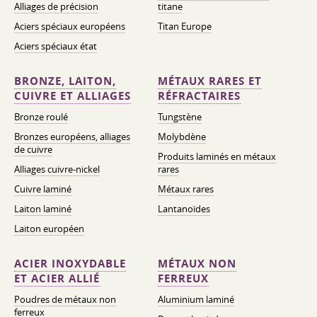
Alliages de précision
titane
Aciers spéciaux européens
Titan Europe
Aciers spéciaux état
BRONZE, LAITON,
MÉTAUX RARES ET
CUIVRE ET ALLIAGES
RÉFRACTAIRES
Bronze roulé
Tungstène
Bronzes européens, alliages
Molybdène
de cuivre
Produits laminés en métaux
Alliages cuivre-nickel
rares
Cuivre laminé
Métaux rares
Laiton laminé
Lantanoïdes
Laiton européen
ACIER INOXYDABLE
MÉTAUX NON
ET ACIER ALLIÉ
FERREUX
Poudres de métaux non
Aluminium laminé
ferreux