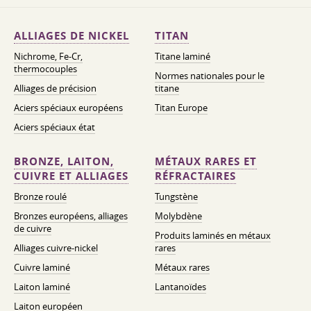
ALLIAGES DE NICKEL
TITAN
Nichrome, Fe-Cr,
Titane laminé
thermocouples
Normes nationales pour le
Alliages de précision
titane
Aciers spéciaux européens
Titan Europe
Aciers spéciaux état
BRONZE, LAITON,
MÉTAUX RARES ET
CUIVRE ET ALLIAGES
RÉFRACTAIRES
Bronze roulé
Tungstène
Bronzes européens, alliages
Molybdène
de cuivre
Produits laminés en métaux
Alliages cuivre-nickel
rares
Cuivre laminé
Métaux rares
Laiton laminé
Lantanoïdes
Laiton européen