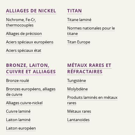
ALLIAGES DE NICKEL
TITAN
Nichrome, Fe-Cr,
Titane laminé
thermocouples
Normes nationales pour le
Alliages de précision
titane
Aciers spéciaux européens
Titan Europe
Aciers spéciaux état
BRONZE, LAITON,
MÉTAUX RARES ET
CUIVRE ET ALLIAGES
RÉFRACTAIRES
Bronze roulé
Tungstène
Bronzes européens, alliages
Molybdène
de cuivre
Produits laminés en métaux
Alliages cuivre-nickel
rares
Cuivre laminé
Métaux rares
Laiton laminé
Lantanoïdes
Laiton européen