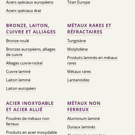
Aciers spéciaux européens
Titan Europe
Aciers spéciaux état
BRONZE, LAITON,
MÉTAUX RARES ET
CUIVRE ET ALLIAGES
RÉFRACTAIRES
Bronze roulé
Tungstène
Bronzes européens, alliages
Molybdène
de cuivre
Produits laminés en métaux
Alliages cuivre-nickel
rares
Cuivre laminé
Métaux rares
Laiton laminé
Lantanoïdes
Laiton européen
ACIER INOXYDABLE
MÉTAUX NON
ET ACIER ALLIÉ
FERREUX
Poudres de métaux non
Aluminium laminé
ferreux
Duraux laminés
Produits en acier inoxydable