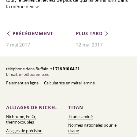
tour, le bénéfice net est de plus de quarante millions dans
la même devise.
PRÉCÉDEMMENT
PLUS TARD
7 mai 2017
12 mai 2017
téléphone dans Buffalo:
+1 716 910 04 21
E-mail:
info@auremo.eu
Paiement en ligne
Calculatrice en métal laminé
ALLIAGES DE NICKEL
TITAN
Nichrome, Fe-Cr,
Titane laminé
thermocouples
Normes nationales pour le
Alliages de précision
titane