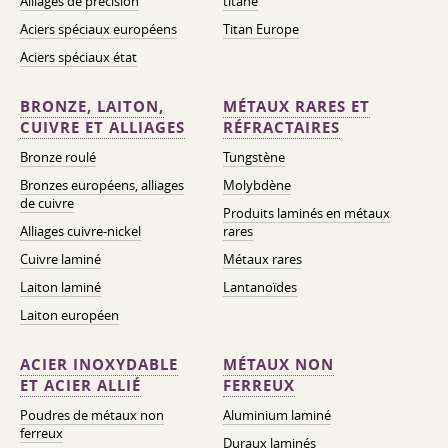
Alliages de précision
titane
Aciers spéciaux européens
Titan Europe
Aciers spéciaux état
BRONZE, LAITON,
MÉTAUX RARES ET
CUIVRE ET ALLIAGES
RÉFRACTAIRES
Bronze roulé
Tungstène
Bronzes européens, alliages
Molybdène
de cuivre
Produits laminés en métaux
Alliages cuivre-nickel
rares
Cuivre laminé
Métaux rares
Laiton laminé
Lantanoïdes
Laiton européen
ACIER INOXYDABLE
MÉTAUX NON
ET ACIER ALLIÉ
FERREUX
Poudres de métaux non
Aluminium laminé
ferreux
Duraux laminés