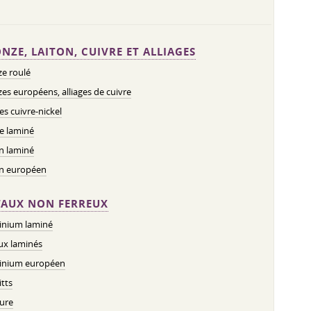
NZE, LAITON, CUIVRE ET ALLIAGES
e roulé
es européens, alliages de cuivre
ges cuivre-nickel
e laminé
n laminé
on européen
AUX NON FERREUX
inium laminé
ux laminés
inium européen
tts
ure