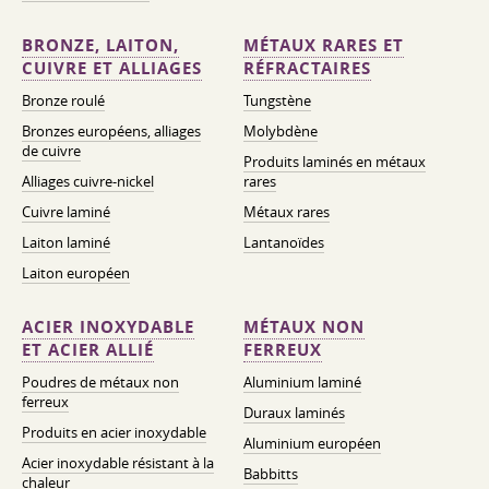
BRONZE, LAITON,
MÉTAUX RARES ET
CUIVRE ET ALLIAGES
RÉFRACTAIRES
Bronze roulé
Tungstène
Bronzes européens, alliages
Molybdène
de cuivre
Produits laminés en métaux
Alliages cuivre-nickel
rares
Cuivre laminé
Métaux rares
Laiton laminé
Lantanoïdes
Laiton européen
ACIER INOXYDABLE
MÉTAUX NON
ET ACIER ALLIÉ
FERREUX
Poudres de métaux non
Aluminium laminé
ferreux
Duraux laminés
Produits en acier inoxydable
Aluminium européen
Acier inoxydable résistant à la
Babbitts
chaleur