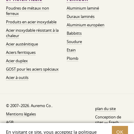
Poudres de métaux non
Aluminium laminé
ferreux
Duraux laminés
Produits en acier inoxydable
Aluminium européen
Acier inoxydable résistant à la
Babbitts
chaleur
Soudure
Acier austénitique
Etain
Aciers ferritiques
Plomb
Acier duplex
GOST pour les aciers spéciaux
Acier à outils
© 2007–2026. Auremo Co..
plan du site
Mentions légales
Conception de
AGB
sites —
Fresh
Politique de rétractation
En visitant ce site, vous acceptez la politique
OK