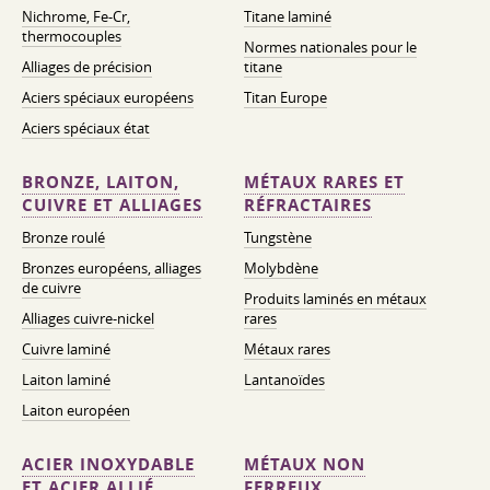
Nichrome, Fe-Cr,
Titane laminé
thermocouples
Normes nationales pour le
Alliages de précision
titane
Aciers spéciaux européens
Titan Europe
Aciers spéciaux état
BRONZE, LAITON,
MÉTAUX RARES ET
CUIVRE ET ALLIAGES
RÉFRACTAIRES
Bronze roulé
Tungstène
Bronzes européens, alliages
Molybdène
de cuivre
Produits laminés en métaux
Alliages cuivre-nickel
rares
Cuivre laminé
Métaux rares
Laiton laminé
Lantanoïdes
Laiton européen
ACIER INOXYDABLE
MÉTAUX NON
ET ACIER ALLIÉ
FERREUX